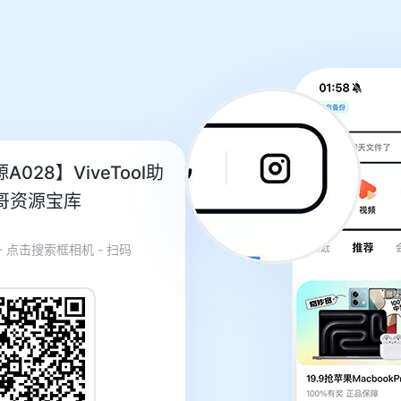
A028】ViveTool助
哥资源宝库
- 点击搜索框相机 - 扫码