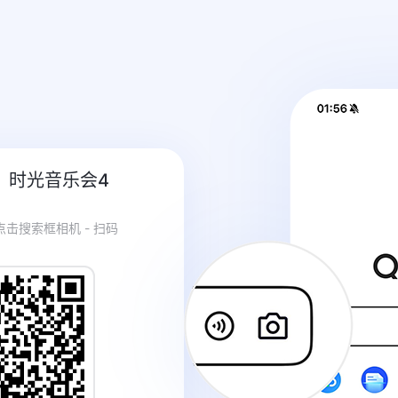
：
时光音乐会4
 点击搜索框相机 - 扫码