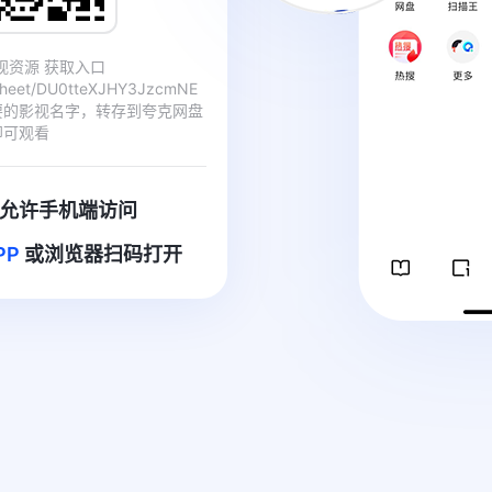
影视资源 获取入口
/sheet/DU0tteXJHY3JzcmNE
要的影视名字，转存到夸克网盘
即可观看
允许手机端访问
PP
或浏览器扫码打开