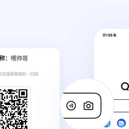
称：
喂帅哥
 点击搜索框相机 - 扫码