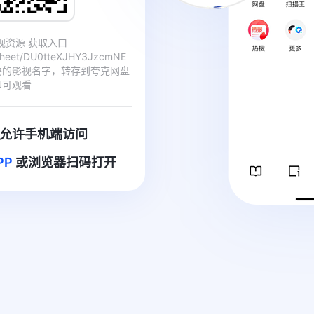
影视资源 获取入口
/sheet/DU0tteXJHY3JzcmNE
要的影视名字，转存到夸克网盘
即可观看
允许手机端访问
PP
或浏览器扫码打开