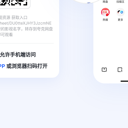
影视资源 获取入口
/sheet/DU0tteXJHY3JzcmNE
要的影视名字，转存到夸克网盘
即可观看
允许手机端访问
PP
或浏览器扫码打开