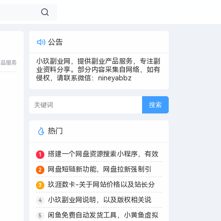
公告
小玖副业网，提供副业产品服务，专注副
产品服务
业资料分享。部分内容采集自网络，如有
侵权，请联系微信：nineyabbz
搜索
热门
搭建一个网盘资源搜索小程序，有效
1
运营网盘拉新用户群！
网盘短链新功能，网盘拉新强制引
2
流，支持付费玩法！
玖涯数卡-关于网站价格以及站长分
3
销明细说明
小玖副业网说明，以及版权相关说
4
明！
闲鱼免费自动发货工具，小黄鱼虚拟
5