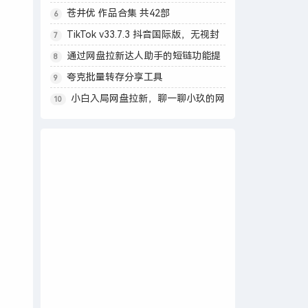
资料神器，零成本副业
苍井优 作品合集 共42部
6
TikTok v33.7.3 抖音国际版，无视封
7
锁和下载限制，免拔卡
通过网盘拉新达人助手的短链功能提
8
升网盘拉新收益
夸克批量转存分享工具
9
小白入局网盘拉新，聊一聊小玖的网
10
盘拉新新人陪跑项目